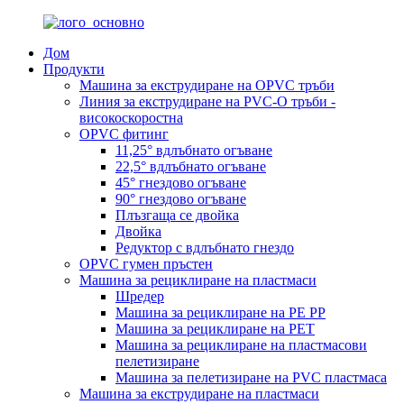
Дом
Продукти
Машина за екструдиране на OPVC тръби
Линия за екструдиране на PVC-O тръби -
високоскоростна
OPVC фитинг
11,25° вдлъбнато огъване
22,5° вдлъбнато огъване
45° гнездово огъване
90° гнездово огъване
Плъзгаща се двойка
Двойка
Редуктор с вдлъбнато гнездо
OPVC гумен пръстен
Машина за рециклиране на пластмаси
Шредер
Машина за рециклиране на PE PP
Машина за рециклиране на PET
Машина за рециклиране на пластмасови
пелетизиране
Машина за пелетизиране на PVC пластмаса
Машина за екструдиране на пластмаси