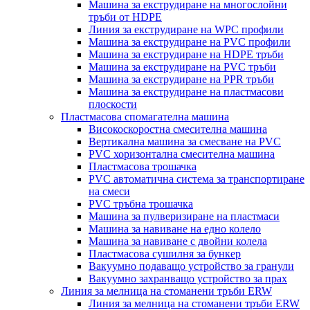
Машина за екструдиране на многослойни
тръби от HDPE
Линия за екструдиране на WPC профили
Машина за екструдиране на PVC профили
Машина за екструдиране на HDPE тръби
Машина за екструдиране на PVC тръби
Машина за екструдиране на PPR тръби
Машина за екструдиране на пластмасови
плоскости
Пластмасова спомагателна машина
Високоскоростна смесителна машина
Вертикална машина за смесване на PVC
PVC хоризонтална смесителна машина
Пластмасова трошачка
PVC автоматична система за транспортиране
на смеси
PVC тръбна трошачка
Машина за пулверизиране на пластмаси
Машина за навиване на едно колело
Машина за навиване с двойни колела
Пластмасова сушилня за бункер
Вакуумно подаващо устройство за гранули
Вакуумно захранващо устройство за прах
Линия за мелница на стоманени тръби ERW
Линия за мелница на стоманени тръби ERW