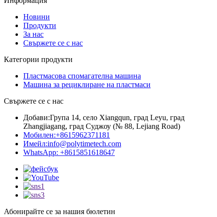
Информация
Новини
Продукти
За нас
Свържете се с нас
Категории продукти
Пластмасова спомагателна машина
Машина за рециклиране на пластмаси
Свържете се с нас
Добави:
Група 14, село Xiangqun, град Leyu, град
Zhangjiagang, град Суджоу (№ 88, Lejiang Road)
Мобилен:
+8615962371181
Имейл:
info@polytimetech.com
WhatsApp: +8615851618647
Абонирайте се за нашия бюлетин